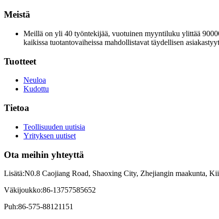
Meistä
Meillä on yli 40 työntekijää, vuotuinen myyntiluku ylittää 9000
kaikissa tuotantovaiheissa mahdollistavat täydellisen asiakasty
Tuotteet
Neuloa
Kudottu
Tietoa
Teollisuuden uutisia
Yrityksen uutiset
Ota meihin yhteyttä
Lisätä:
N0.8 Caojiang Road, Shaoxing City, Zhejiangin maakunta, Ki
Väkijoukko:
86-13757585652
Puh:
86-575-88121151