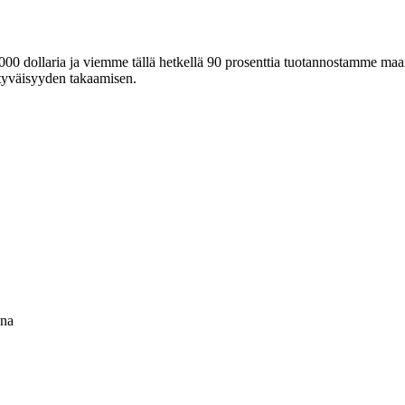
000 dollaria ja viemme tällä hetkellä 90 prosenttia tuotannostamme maai
ytyväisyyden takaamisen.
ina