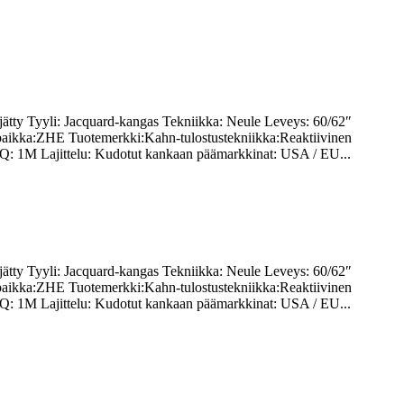
rjätty Tyyli: Jacquard-kangas Tekniikka: Neule Leveys: 60/62″
räpaikka:ZHE Tuotemerkki:Kahn-tulostustekniikka:Reaktiivinen
OQ: 1M Lajittelu: Kudotut kankaan päämarkkinat: USA / EU...
rjätty Tyyli: Jacquard-kangas Tekniikka: Neule Leveys: 60/62″
räpaikka:ZHE Tuotemerkki:Kahn-tulostustekniikka:Reaktiivinen
OQ: 1M Lajittelu: Kudotut kankaan päämarkkinat: USA / EU...