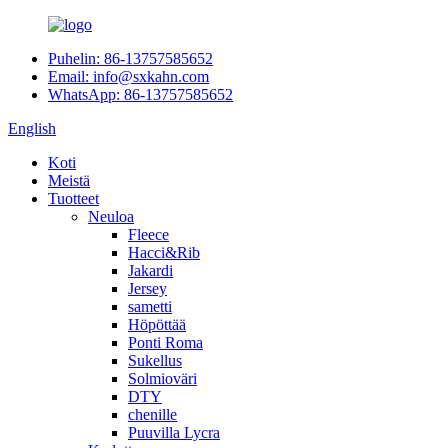
Puhelin: 86-13757585652
Email: info@sxkahn.com
WhatsApp: 86-13757585652
English
Koti
Meistä
Tuotteet
Neuloa
Fleece
Hacci&Rib
Jakardi
Jersey
sametti
Höpöttää
Ponti Roma
Sukellus
Solmioväri
DTY
chenille
Puuvilla Lycra