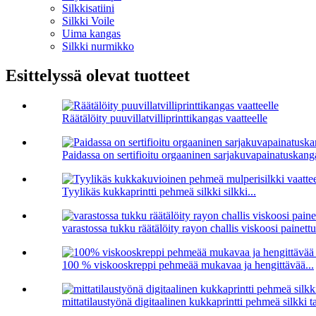
Silkkisatiini
Silkki Voile
Uima kangas
Silkki nurmikko
Esittelyssä olevat tuotteet
Räätälöity puuvillatvilliprinttikangas vaatteelle
Paidassa on sertifioitu orgaaninen sarjakuvapainatuskang
Tyylikäs kukkaprintti pehmeä silkki silkki...
varastossa tukku räätälöity rayon challis viskoosi painettu.
100 % viskooskreppi pehmeää mukavaa ja hengittävää...
mittatilaustyönä digitaalinen kukkaprintti pehmeä silkki ta