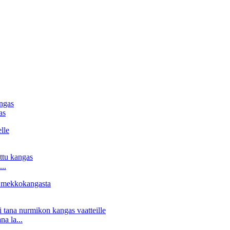
as
..
na la...