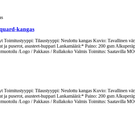
cquard-kangas
vyt Toimitustyyppi: Tilaustyyppi: Neulottu kangas Kuvio: Tavallinen vä
aidat ja puserot, asusteet-huppari Lankamäärä:* Paino: 200 gsm Alkupe
 muotoilu /Logo / Pakkaus / Rullakoko Valmis Toimitus: Saatavilla M
vyt Toimitustyyppi: Tilaustyyppi: Neulottu kangas Kuvio: Tavallinen vä
aidat ja puserot, asusteet-huppari Lankamäärä:* Paino: 200 gsm Alkupe
 muotoilu /Logo / Pakkaus / Rullakoko Valmis Toimitus: Saatavilla M