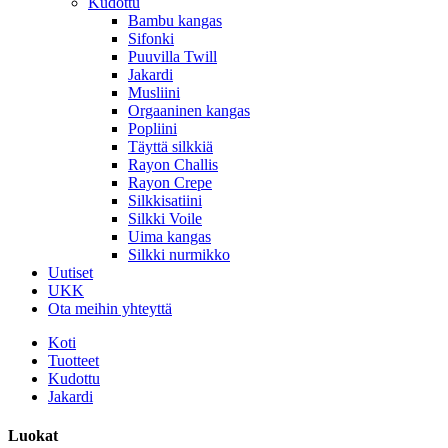
Kudottu
Bambu kangas
Sifonki
Puuvilla Twill
Jakardi
Musliini
Orgaaninen kangas
Popliini
Täyttä silkkiä
Rayon Challis
Rayon Crepe
Silkkisatiini
Silkki Voile
Uima kangas
Silkki nurmikko
Uutiset
UKK
Ota meihin yhteyttä
Koti
Tuotteet
Kudottu
Jakardi
Luokat