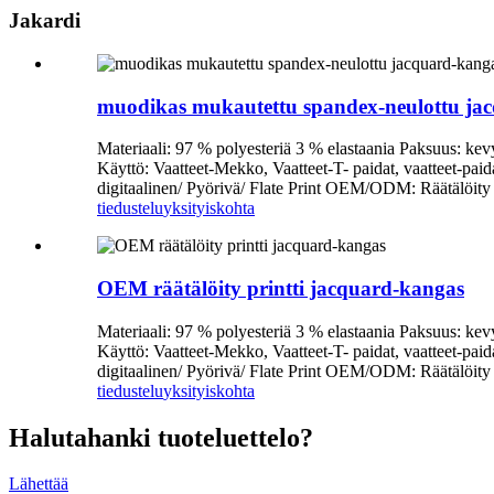
Jakardi
muodikas mukautettu spandex-neulottu ja
Materiaali: 97 % polyesteriä 3 % elastaania Paksuus: ke
Käyttö: Vaatteet-Mekko, Vaatteet-T- paidat, vaatteet-p
digitaalinen/ Pyörivä/ Flate Print OEM/ODM: Räätälöity
tiedustelu
yksityiskohta
OEM räätälöity printti jacquard-kangas
Materiaali: 97 % polyesteriä 3 % elastaania Paksuus: ke
Käyttö: Vaatteet-Mekko, Vaatteet-T- paidat, vaatteet-p
digitaalinen/ Pyörivä/ Flate Print OEM/ODM: Räätälöity
tiedustelu
yksityiskohta
Haluta
hanki tuoteluettelo?
Lähettää