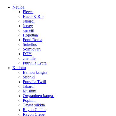
Neuloa
Fleece
Hacci & Rib
Jakardi
Jersey
sametti
Höpöttää
Ponti Roma
Sukellus
Solmioväri
DTY
chenille
Puuvilla Lycra
Kudottu
Bambu kangas
Sifonki
Puuvilla Twill
Jakardi
Musliini
Orgaaninen kangas
Popliini
Täyttä silkkiä
Rayon Challis
Rayon Crepe