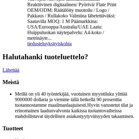
Reaktiivinen digitaalinen/ Pyörivä/ Flate Print
OEM/ODM: Räätälöity muotoilu / Logo /
Pakkaus / Rullakoko Valmiina lähetettäväksi:
Saatavilla MOQ: 1 M Päämarkkina:
USA/Eurooppa/Australia/UAE Laatu:
Huippuluokan näytepalvelu: A4-koko /
metrinäyte...
tiedustelu
yksityiskohta
Haluta
hanki tuoteluettelo?
Lähettää
Meistä
Meillä on yli 40 työntekijää, vuotuinen myyntiluku ylittää
9000000 dollaria ja viemme tällä hetkellä 90 prosenttia
tuotannostamme maailmanlaajuisesti.Hyvin varustetut tilat ja
erinomainen laadunvalvonta kaikissa tuotantovaiheissa
mahdollistavat täydellisen asiakastyytyväisyyden takaamisen.
Tuotteet