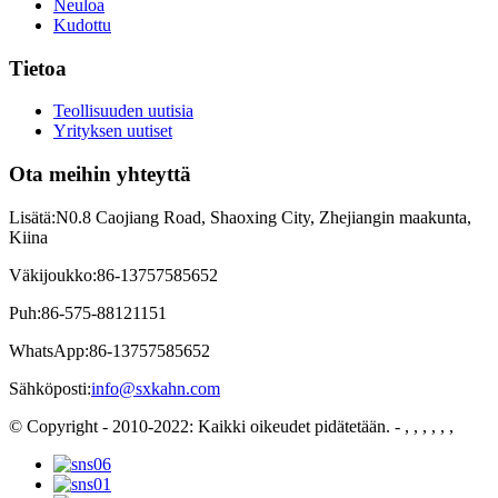
Neuloa
Kudottu
Tietoa
Teollisuuden uutisia
Yrityksen uutiset
Ota meihin yhteyttä
Lisätä:
N0.8 Caojiang Road, Shaoxing City, Zhejiangin maakunta,
Kiina
Väkijoukko:
86-13757585652
Puh:
86-575-88121151
WhatsApp:
86-13757585652
Sähköposti:
info@sxkahn.com
© Copyright - 2010-2022: Kaikki oikeudet pidätetään.
- , , , , , ,