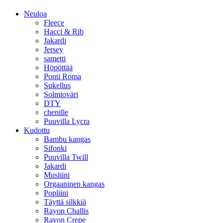
Neuloa
Fleece
Hacci & Rib
Jakardi
Jersey
sametti
Höpöttää
Ponti Roma
Sukellus
Solmioväri
DTY
chenille
Puuvilla Lycra
Kudottu
Bambu kangas
Sifonki
Puuvilla Twill
Jakardi
Musliini
Orgaaninen kangas
Popliini
Täyttä silkkiä
Rayon Challis
Rayon Crepe