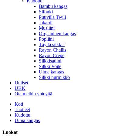
Kudottu
Bambu kangas
Sifonki
Puuvilla Twill
Jakardi
Musliini
Orgaaninen kangas
Popliini
Täyttä silkkiä
Rayon Challis
Rayon Crepe
Silkkisatiini
Silkki Voile
Uima kangas
Silkki nurmikko
Uutiset
UKK
Ota meihin yhteyttä
Koti
Tuotteet
Kudottu
Uima kangas
Luokat