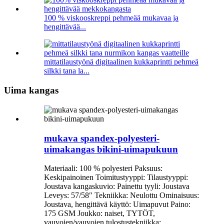
100 % viskooskreppi pehmeää mukavaa ja
hengittävää...
mittatilaustyönä digitaalinen kukkaprintti pehmeä
silkki tana la...
Uima kangas
mukava spandex-polyesteri-
uimakangas bikini-uimapukuun
Materiaali: 100 % polyesteri Paksuus:
Keskipainoinen Toimitustyyppi: Tilaustyyppi:
Joustava kangaskuvio: Painettu tyyli: Joustava
Leveys: 57/58″ Tekniikka: Neulottu Ominaisuus:
Joustava, hengittävä käyttö: Uimapuvut Paino:
175 GSM Joukko: naiset, TYTÖT,
vauvojen/vauvojen tulostustekniikka: