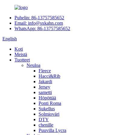
Puhelin: 86-13757585652
Email: info@sxkahn.com
WhatsApp: 86-13757585652
English
Koti
Meistä
Tuotteet
Neuloa
Fleece
Hacci&Rib
Jakardi
Jersey
sametti
Höpöttää
Ponti Roma
Sukellus
Solmioväri
DTY
chenille
Puuvilla Lycra